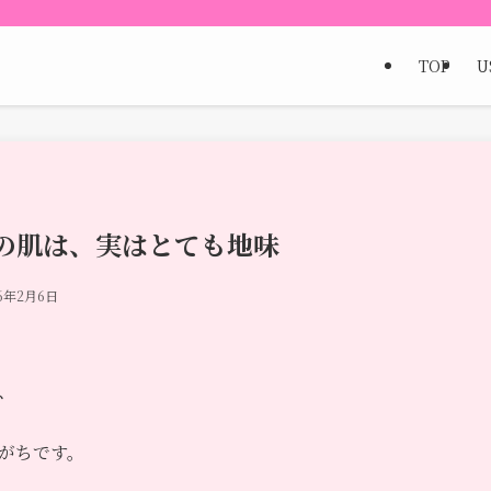
TOP
U
の肌は、実はとても地味
26年2月6日
、
がちです。